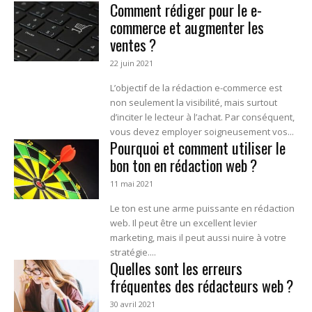
Comment rédiger pour le e-
commerce et augmenter les
ventes ?
22 juin 2021
L’objectif de la rédaction e-commerce est
non seulement la visibilité, mais surtout
d’inciter le lecteur à l’achat. Par conséquent,
vous devez employer soigneusement vos...
Pourquoi et comment utiliser le
bon ton en rédaction web ?
11 mai 2021
Le ton est une arme puissante en rédaction
web. Il peut être un excellent levier
marketing, mais il peut aussi nuire à votre
stratégie....
Quelles sont les erreurs
fréquentes des rédacteurs web ?
30 avril 2021