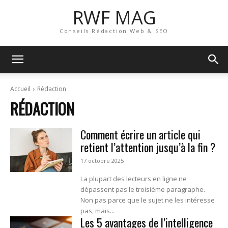
RWF MAG
Conseils Rédaction Web & SEO
Accueil
Rédaction
RÉDACTION
Comment écrire un article qui
retient l’attention jusqu’à la fin ?
17 octobre 2025
La plupart des lecteurs en ligne ne
dépassent pas le troisième paragraphe.
Non pas parce que le sujet ne les intéresse
pas, mais...
Les 5 avantages de l’intelligence