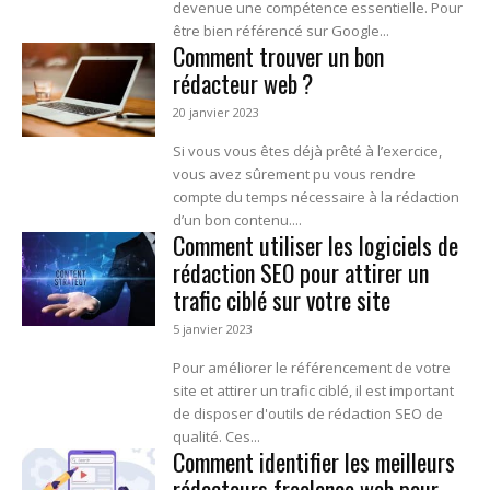
devenue une compétence essentielle. Pour
être bien référencé sur Google...
Comment trouver un bon
rédacteur web ?
20 janvier 2023
Si vous vous êtes déjà prêté à l’exercice,
vous avez sûrement pu vous rendre
compte du temps nécessaire à la rédaction
d’un bon contenu....
Comment utiliser les logiciels de
rédaction SEO pour attirer un
trafic ciblé sur votre site
5 janvier 2023
Pour améliorer le référencement de votre
site et attirer un trafic ciblé, il est important
de disposer d'outils de rédaction SEO de
qualité. Ces...
Comment identifier les meilleurs
rédacteurs freelance web pour