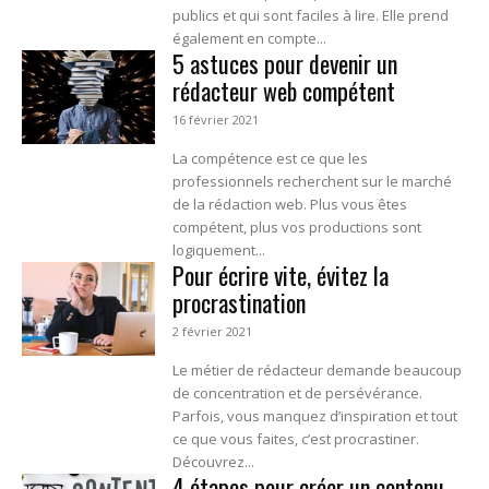
publics et qui sont faciles à lire. Elle prend
également en compte...
5 astuces pour devenir un
rédacteur web compétent
16 février 2021
La compétence est ce que les
professionnels recherchent sur le marché
de la rédaction web. Plus vous êtes
compétent, plus vos productions sont
logiquement...
Pour écrire vite, évitez la
procrastination
2 février 2021
Le métier de rédacteur demande beaucoup
de concentration et de persévérance.
Parfois, vous manquez d’inspiration et tout
ce que vous faites, c’est procrastiner.
Découvrez...
4 étapes pour créer un contenu