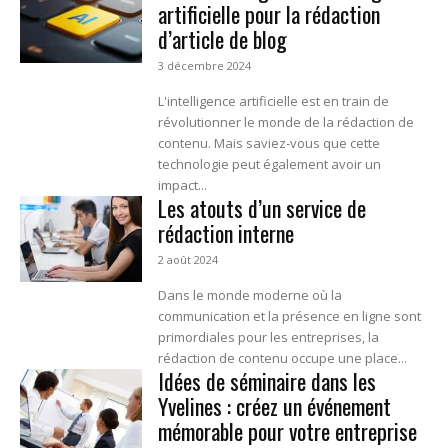
artificielle pour la rédaction
d’article de blog
3 décembre 2024
L'intelligence artificielle est en train de
révolutionner le monde de la rédaction de
contenu. Mais saviez-vous que cette
technologie peut également avoir un
impact...
Les atouts d’un service de
rédaction interne
2 août 2024
Dans le monde moderne où la
communication et la présence en ligne sont
primordiales pour les entreprises, la
rédaction de contenu occupe une place...
Idées de séminaire dans les
Yvelines : créez un événement
mémorable pour votre entreprise