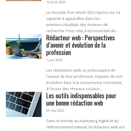
12 août 2023
La réussite d'un article SEO repose sur sa
capacité à apparaître dans les
premiers résultats des moteurs de
recherche. Pour cela, il est essentiel de...
Rédacteur web : Perspectives
d’avenir et évolution de la
profession
1 juin 2023
Les rédacteurs web se préoccupent de
l'avenir de leur profession, inquiets de son
évolution face à la concurrence croissante,
à l'essor des réseaux sociaux...
Les outils indispensables pour
une bonne rédaction web
29 mai 2023
Dans le monde du marketing digital et du
référencement naturel, la rédaction web est