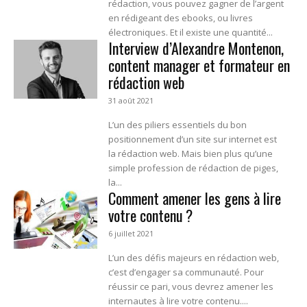
rédaction, vous pouvez gagner de l’argent
en rédigeant des ebooks, ou livres
électroniques. Et il existe une quantité...
Interview d’Alexandre Montenon,
content manager et formateur en
rédaction web
31 août 2021
L’un des piliers essentiels du bon
positionnement d’un site sur internet est
la rédaction web. Mais bien plus qu’une
simple profession de rédaction de piges,
la...
Comment amener les gens à lire
votre contenu ?
6 juillet 2021
L’un des défis majeurs en rédaction web,
c’est d’engager sa communauté. Pour
réussir ce pari, vous devrez amener les
internautes à lire votre contenu....