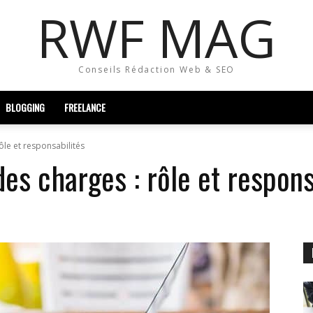
RWF MAG
Conseils Rédaction Web & SEO
BLOGGING
FREELANCE
rôle et responsabilités
des charges : rôle et respons