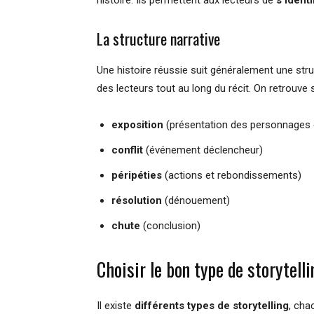
histoire. Ils permettent aux lecteurs de
s’identi
La structure narrative
Une histoire réussie suit généralement une struc
des lecteurs tout au long du récit. On retrouve 
exposition
(présentation des personnages 
conflit
(événement déclencheur)
péripéties
(actions et rebondissements)
résolution
(dénouement)
chute
(conclusion)
Choisir le bon type de storytelli
Il existe
différents types de storytelling
, cha