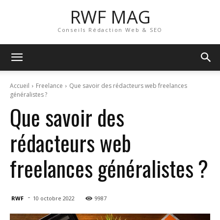
RWF MAG
Conseils Rédaction Web & SEO
Accueil
Freelance
Que savoir des rédacteurs web freelances
généralistes ?
Que savoir des
rédacteurs web
freelances généralistes ?
-
RWF
10 octobre 2022
9987