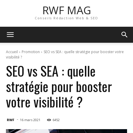
RWF MAG
Conseils Rédaction Web & SEO
Accueil
Promotion
SEO vs SEA : quelle stratégie pour booster votre
visibilité ?
SEO vs SEA : quelle
stratégie pour booster
votre visibilité ?
-
RWF
16 mars 2021
6452