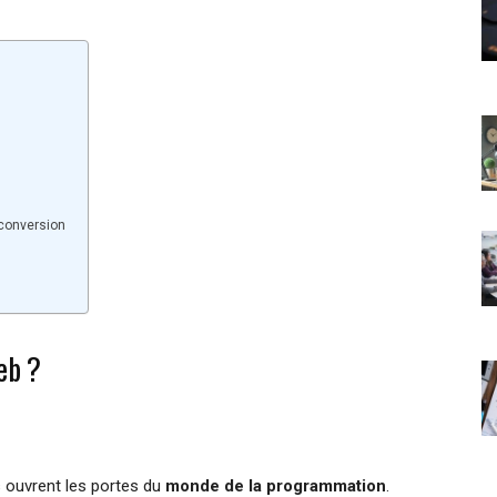
econversion
eb ?
s ouvrent les portes du
monde de la programmation
.