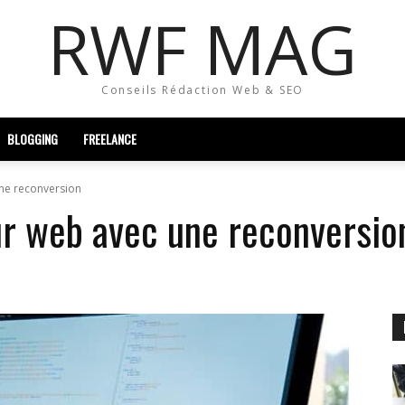
RWF MAG
Conseils Rédaction Web & SEO
BLOGGING
FREELANCE
ne reconversion
r web avec une reconversio