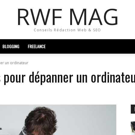
RWF MAG
Conseils Rédaction Web & SEO
BLOGGING
FREELANCE
er un ordinateur
s pour dépanner un ordinate