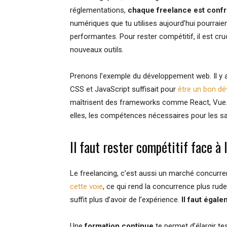
réglementations,
chaque freelance est confr
numériques que tu utilises aujourd’hui pourrai
performantes. Pour rester compétitif, il est cru
nouveaux outils.
Prenons l’exemple du développement web. Il y
CSS et JavaScript suffisait pour
être un bon dé
maîtrisent des frameworks comme React, Vue.js
elles, les compétences nécessaires pour les sat
Il faut rester compétitif face à
Le freelancing, c’est aussi un marché concurren
cette voie
, ce qui rend la concurrence plus rude.
suffit plus d’avoir de l’expérience.
Il faut égal
Une
formation continue
te permet d’élargir t