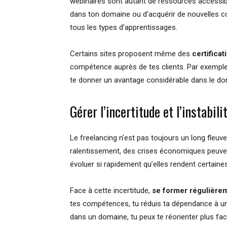
webinaires sont autant de ressources accessibl
dans ton domaine ou d’acquérir de nouvelles c
tous les types d’apprentissages.
Certains sites proposent même des
certificat
compétence auprès de tes clients. Par exemple
te donner un avantage considérable dans le dom
Gérer l’incertitude et l’instabil
Le freelancing n’est pas toujours un long fleuv
ralentissement, des crises économiques peuven
évoluer si rapidement qu’elles rendent certai
Face à cette incertitude,
se former régulièreme
tes compétences, tu réduis ta dépendance à une
dans un domaine, tu peux te réorienter plus faci