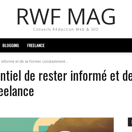
RWF MAG
Conseils Rédaction Web & SEO
BLOGGING
FREELANCE
er informé et de se former constamment...
entiel de rester informé et d
eelance