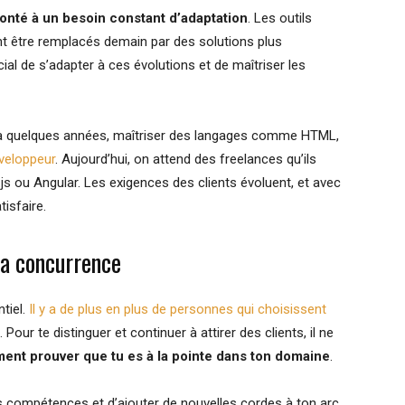
onté à un besoin constant d’adaptation
. Les outils
ent être remplacés demain par des solutions plus
cial de s’adapter à ces évolutions et de maîtriser les
 a quelques années, maîtriser des langages comme HTML,
veloppeur
. Aujourd’hui, on attend des freelances qu’ils
 ou Angular. Les exigences des clients évoluent, et avec
isfaire.
 la concurrence
tiel.
Il y a de plus en plus de personnes qui choisissent
 Pour te distinguer et continuer à attirer des clients, il ne
ement prouver que tu es à la pointe dans ton domaine
.
es compétences et d’ajouter de nouvelles cordes à ton arc.